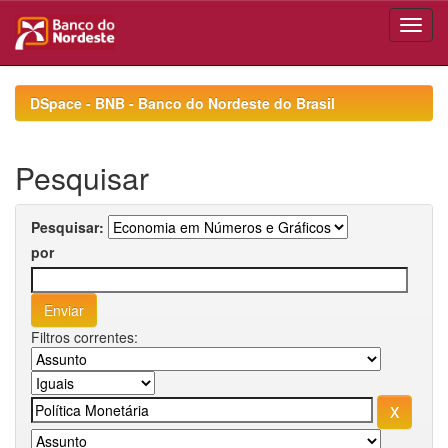
Skip
navigation
DSpace - BNB - Banco do Nordeste do Brasil
Pesquisar
Pesquisar:
por
Filtros correntes: