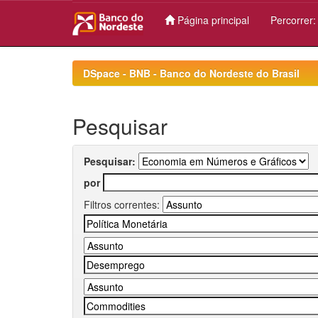
Página principal
Percorrer
Skip
navigation
DSpace - BNB - Banco do Nordeste do Brasil
Pesquisar
Pesquisar:
por
Filtros correntes: