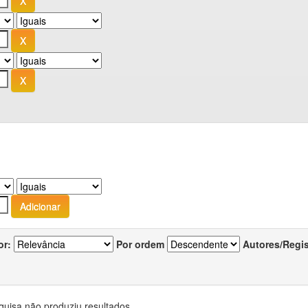
or:
Por ordem
Autores/Regi
quisa não produziu resultados.