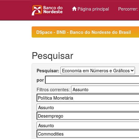
Página principal
Percorrer
Skip
navigation
DSpace - BNB - Banco do Nordeste do Brasil
Pesquisar
Pesquisar:
por
Filtros correntes: