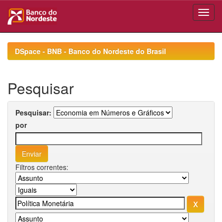
Skip
navigation
DSpace - BNB - Banco do Nordeste do Brasil
Pesquisar
Pesquisar:
por
Filtros correntes: