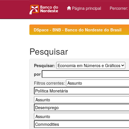
Página principal
Percorrer
Skip
navigation
DSpace - BNB - Banco do Nordeste do Brasil
Pesquisar
Pesquisar:
por
Filtros correntes: