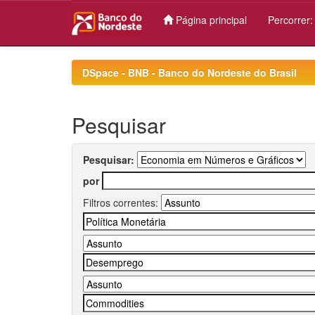
Página principal
Percorrer
Skip
navigation
DSpace - BNB - Banco do Nordeste do Brasil
Pesquisar
Pesquisar:
por
Filtros correntes: