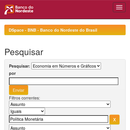
Skip
navigation
DSpace - BNB - Banco do Nordeste do Brasil
Pesquisar
Pesquisar:
por
Filtros correntes: