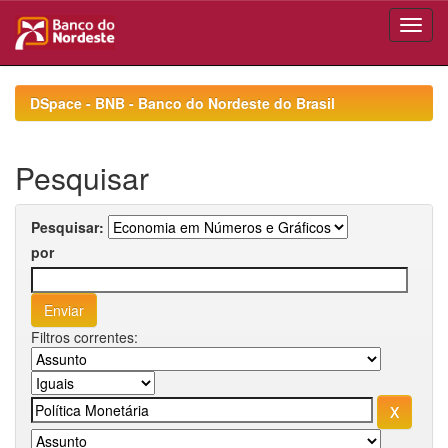
Skip
navigation
DSpace - BNB - Banco do Nordeste do Brasil
Pesquisar
Pesquisar:
por
Filtros correntes: