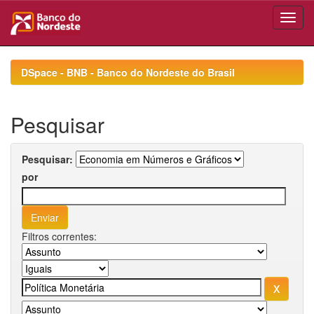
Skip
navigation
DSpace - BNB - Banco do Nordeste do Brasil
Pesquisar
Pesquisar:
por
Filtros correntes: