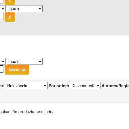
or:
Por ordem
Autores/Regi
quisa não produziu resultados.