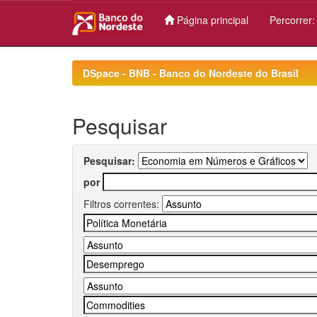
Página principal
Percorrer
Skip
navigation
DSpace - BNB - Banco do Nordeste do Brasil
Pesquisar
Pesquisar:
por
Filtros correntes: