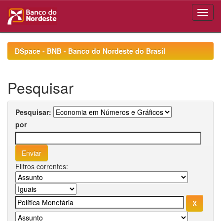
Skip
navigation
DSpace - BNB - Banco do Nordeste do Brasil
Pesquisar
Pesquisar:
por
Filtros correntes: