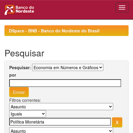
Skip
navigation
DSpace - BNB - Banco do Nordeste do Brasil
Pesquisar
Pesquisar:
por
Filtros correntes: