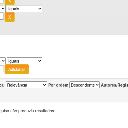
or:
Por ordem
Autores/Regi
quisa não produziu resultados.