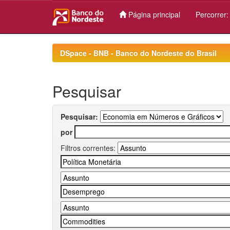
Página principal
Percorrer
Skip
navigation
DSpace - BNB - Banco do Nordeste do Brasil
Pesquisar
Pesquisar:
por
Filtros correntes: