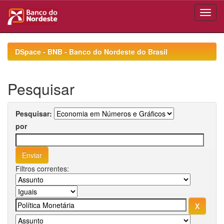
Skip
navigation
DSpace - BNB - Banco do Nordeste do Brasil
Pesquisar
Pesquisar:
por
Filtros correntes: