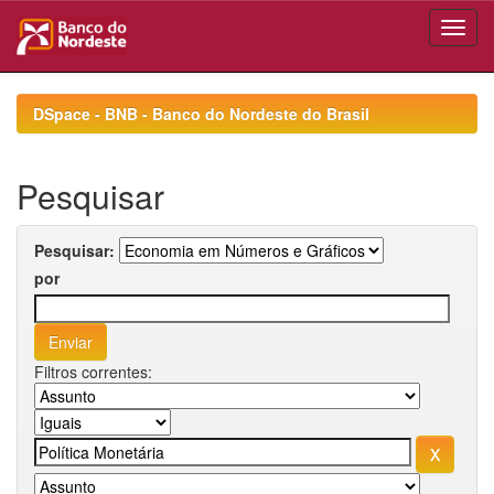
Skip
navigation
DSpace - BNB - Banco do Nordeste do Brasil
Pesquisar
Pesquisar:
por
Filtros correntes: