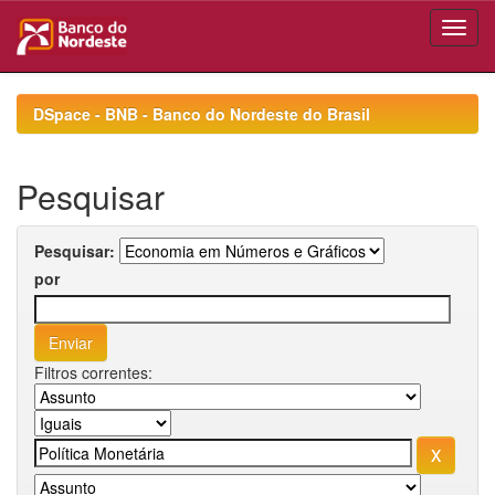
Skip
navigation
DSpace - BNB - Banco do Nordeste do Brasil
Pesquisar
Pesquisar:
por
Filtros correntes: