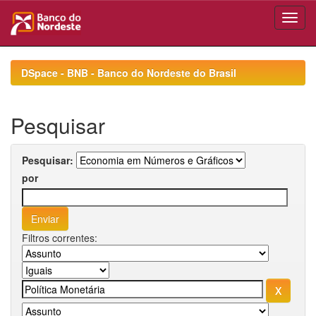
Skip
navigation
DSpace - BNB - Banco do Nordeste do Brasil
Pesquisar
Pesquisar:
por
Filtros correntes: