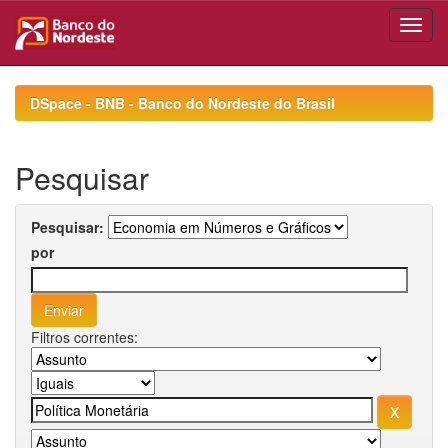
Skip
navigation
DSpace - BNB - Banco do Nordeste do Brasil
Pesquisar
Pesquisar:
por
Filtros correntes: