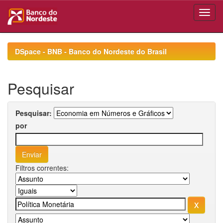
Skip
navigation
DSpace - BNB - Banco do Nordeste do Brasil
Pesquisar
Pesquisar:
por
Filtros correntes: