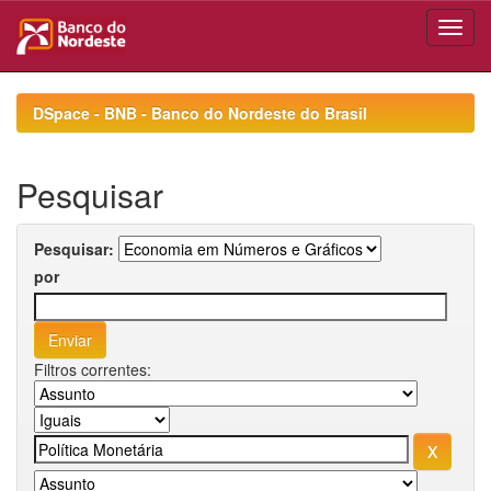
Skip
navigation
DSpace - BNB - Banco do Nordeste do Brasil
Pesquisar
Pesquisar:
por
Filtros correntes: