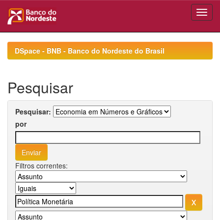
Skip
navigation
DSpace - BNB - Banco do Nordeste do Brasil
Pesquisar
Pesquisar:
por
Filtros correntes: