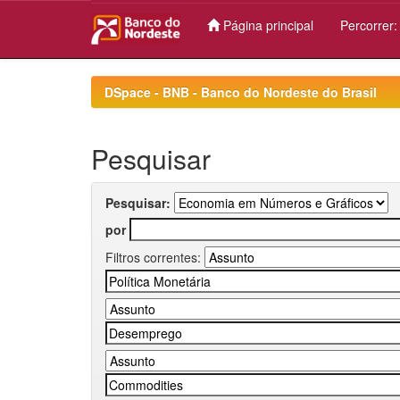
Página principal
Percorrer
Skip
navigation
DSpace - BNB - Banco do Nordeste do Brasil
Pesquisar
Pesquisar:
por
Filtros correntes: