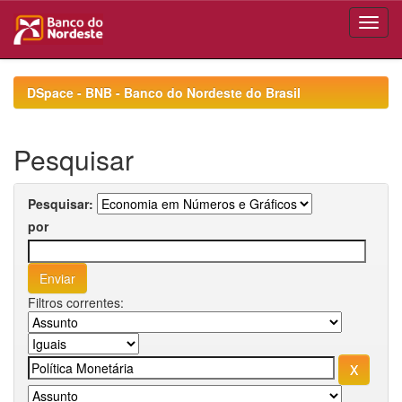
Skip
navigation
DSpace - BNB - Banco do Nordeste do Brasil
Pesquisar
Pesquisar:
por
Filtros correntes: