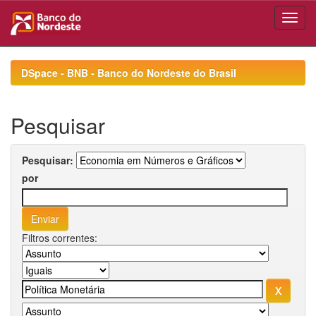
Skip
navigation
DSpace - BNB - Banco do Nordeste do Brasil
Pesquisar
Pesquisar:
por
Filtros correntes: