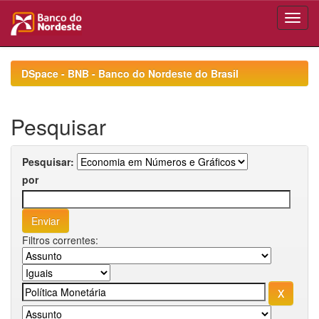
Skip
navigation
DSpace - BNB - Banco do Nordeste do Brasil
Pesquisar
Pesquisar:
por
Filtros correntes: