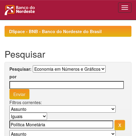
Skip
navigation
DSpace - BNB - Banco do Nordeste do Brasil
Pesquisar
Pesquisar:
por
Filtros correntes: