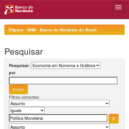
Skip
navigation
DSpace - BNB - Banco do Nordeste do Brasil
Pesquisar
Pesquisar:
por
Filtros correntes: