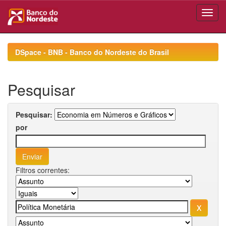
Skip
navigation
DSpace - BNB - Banco do Nordeste do Brasil
Pesquisar
Pesquisar:
por
Filtros correntes: