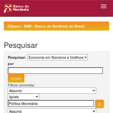
Skip
navigation
DSpace - BNB - Banco do Nordeste do Brasil
Pesquisar
Pesquisar:
por
Filtros correntes: