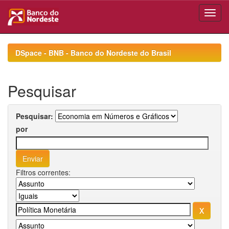
Skip
navigation
DSpace - BNB - Banco do Nordeste do Brasil
Pesquisar
Pesquisar:
por
Filtros correntes: