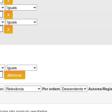
or:
Por ordem
Autores/Regi
quisa não produziu resultados.