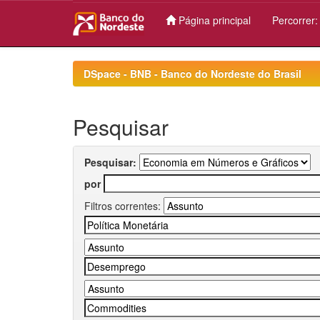
Página principal
Percorrer
Skip
navigation
DSpace - BNB - Banco do Nordeste do Brasil
Pesquisar
Pesquisar:
por
Filtros correntes: