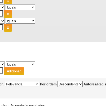
or:
Por ordem
Autores/Regi
quisa não produziu resultados.