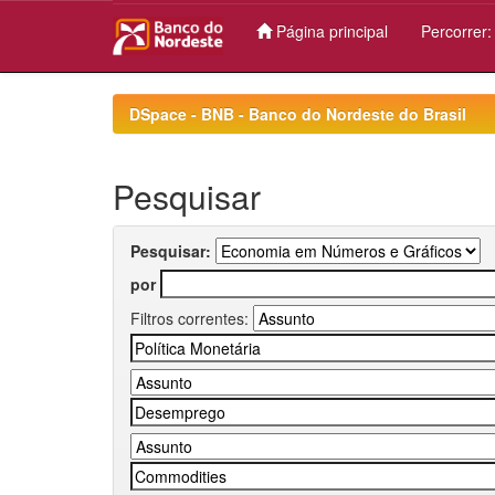
Página principal
Percorrer
Skip
navigation
DSpace - BNB - Banco do Nordeste do Brasil
Pesquisar
Pesquisar:
por
Filtros correntes: