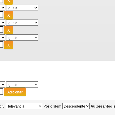
or:
Por ordem
Autores/Regi