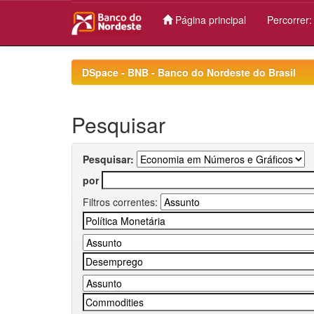
Página principal
Percorrer
Skip
navigation
DSpace - BNB - Banco do Nordeste do Brasil
Pesquisar
Pesquisar:
por
Filtros correntes: