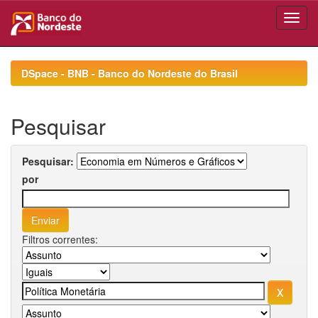
Skip
navigation
DSpace - BNB - Banco do Nordeste do Brasil
Pesquisar
Pesquisar:
por
Filtros correntes: