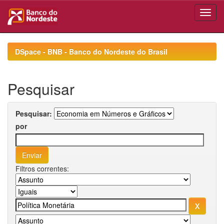
Skip
navigation
DSpace - BNB - Banco do Nordeste do Brasil
Pesquisar
Pesquisar:
por
Filtros correntes: