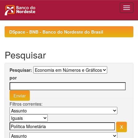
Skip
navigation
DSpace - BNB - Banco do Nordeste do Brasil
Pesquisar
Pesquisar:
por
Filtros correntes: