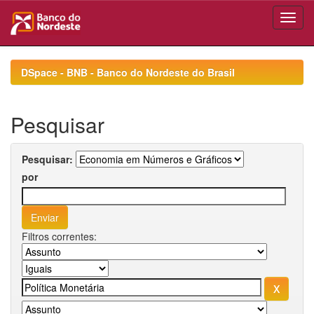
Skip
navigation
DSpace - BNB - Banco do Nordeste do Brasil
Pesquisar
Pesquisar:
por
Filtros correntes: