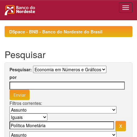
Skip
navigation
DSpace - BNB - Banco do Nordeste do Brasil
Pesquisar
Pesquisar:
por
Filtros correntes: