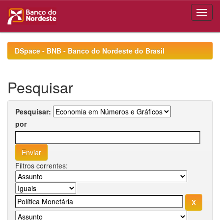
Skip
navigation
DSpace - BNB - Banco do Nordeste do Brasil
Pesquisar
Pesquisar:
por
Filtros correntes: