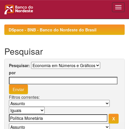
Skip
navigation
DSpace - BNB - Banco do Nordeste do Brasil
Pesquisar
Pesquisar:
por
Filtros correntes: