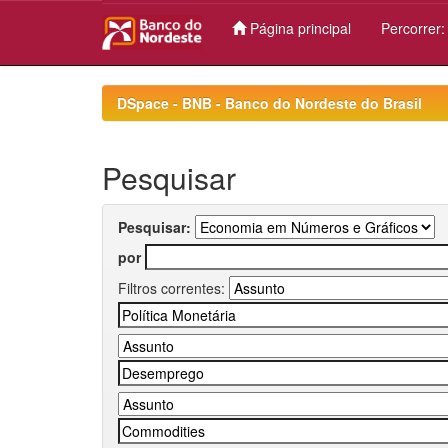
Página principal
Percorrer
Skip
navigation
DSpace - BNB - Banco do Nordeste do Brasil
Pesquisar
Pesquisar:
por
Filtros correntes: