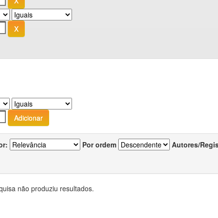
or:
Por ordem
Autores/Regi
quisa não produziu resultados.