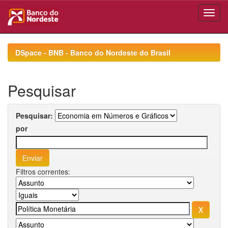
Skip
navigation
DSpace - BNB - Banco do Nordeste do Brasil
Pesquisar
Pesquisar:
por
Filtros correntes: