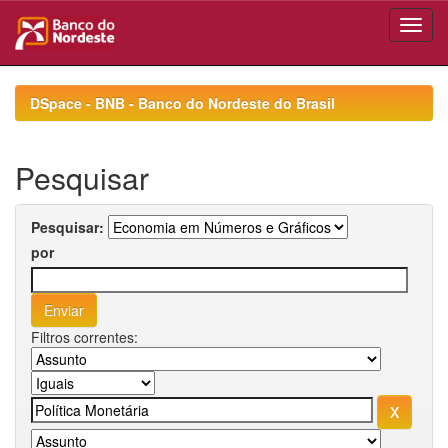
Skip
navigation
DSpace - BNB - Banco do Nordeste do Brasil
Pesquisar
Pesquisar:
por
Filtros correntes: