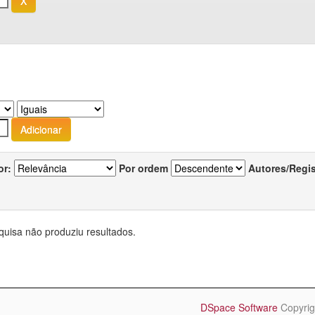
or:
Por ordem
Autores/Regi
quisa não produziu resultados.
DSpace Software
Copyrig