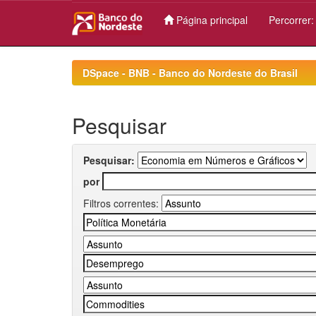
Página principal
Percorrer
Skip
navigation
DSpace - BNB - Banco do Nordeste do Brasil
Pesquisar
Pesquisar:
por
Filtros correntes: