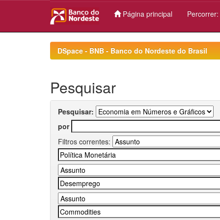
Página principal
Percorrer
Skip
navigation
DSpace - BNB - Banco do Nordeste do Brasil
Pesquisar
Pesquisar:
por
Filtros correntes: