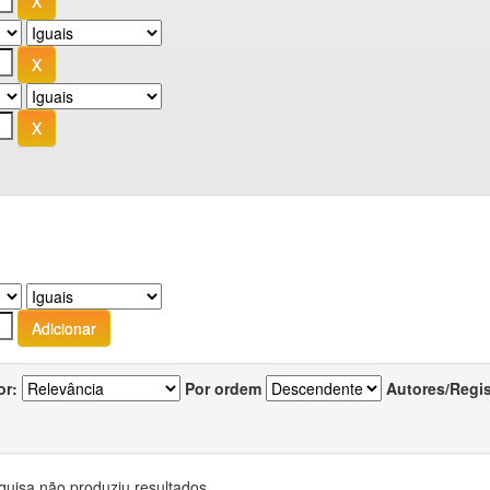
or:
Por ordem
Autores/Regi
quisa não produziu resultados.