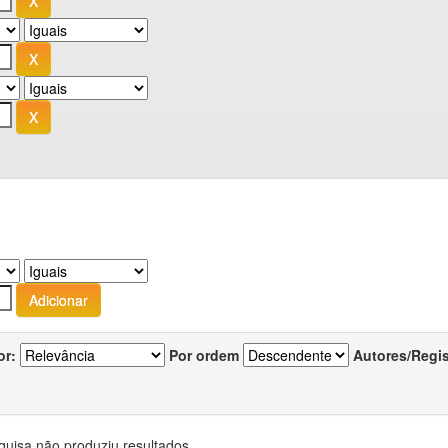
or:
Por ordem
Autores/Regi
quisa não produziu resultados.