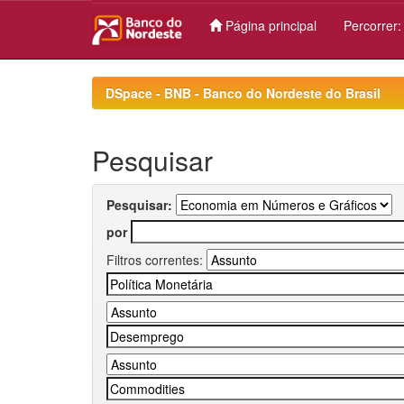
Página principal
Percorrer
Skip
navigation
DSpace - BNB - Banco do Nordeste do Brasil
Pesquisar
Pesquisar:
por
Filtros correntes: