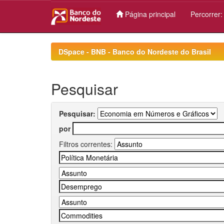
Página principal
Percorrer
Skip
navigation
DSpace - BNB - Banco do Nordeste do Brasil
Pesquisar
Pesquisar:
por
Filtros correntes: