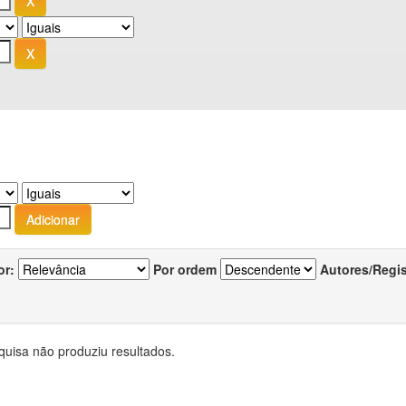
or:
Por ordem
Autores/Regi
quisa não produziu resultados.