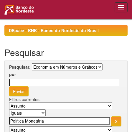
Skip
navigation
DSpace - BNB - Banco do Nordeste do Brasil
Pesquisar
Pesquisar:
por
Filtros correntes: