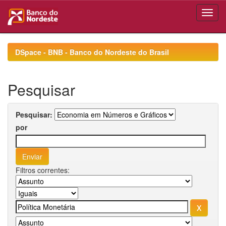
Skip
navigation
DSpace - BNB - Banco do Nordeste do Brasil
Pesquisar
Pesquisar:
por
Filtros correntes: