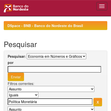
Skip
navigation
DSpace - BNB - Banco do Nordeste do Brasil
Pesquisar
Pesquisar:
por
Filtros correntes: